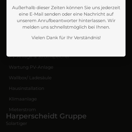
Kundendienst
Außerhalb dieser Zeiten können Sie uns jederzeit
Über uns
eine E-Mail senden oder eine Nachricht auf
unserem Anrufbeantworter hinterlassen. Wir
Jobs
melden uns schnellstmöglich bei Ihnen.
Kontakt
Vielen Dank für Ihr Verständnis!
Leistungen
PV-Anlage & Stromspeicher
Wartung PV-Anlage
Wallbox/ Ladesäule
Hausinstallation
Klimaanlage
Mieterstrom
Harperscheidt Gruppe
Solartiger