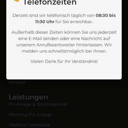
Telefonzeiten
Termine nach Absprache
Telefon
Derzeit sind wir telefonisch täglich von
08:30 bis
024216934921
11:30 Uhr
für Sie erreichbar.
E-Mail
Außerhalb dieser Zeiten können Sie uns jederzeit
info@solartiger.de
eine E-Mail senden oder eine Nachricht auf
Unternehmen
unserem Anrufbeantworter hinterlassen. Wir
melden uns schnellstmöglich bei Ihnen.
Kundendienst
Vielen Dank für Ihr Verständnis!
Über uns
Jobs
Kontakt
Leistungen
PV-Anlage & Stromspeicher
Wartung PV-Anlage
Wallbox/ Ladesäule