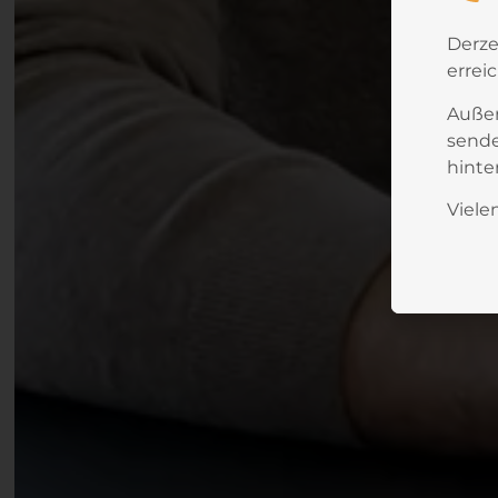
Derze
errei
Außer
sende
hinte
Viele