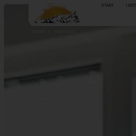
Kontakt
START
LEIS
START
KONTAKT